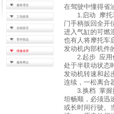
在驾驶中懂得省
服务理念
1.启动 摩托
三包政策
门手柄扳回全开
在线留言
进入气缸的可燃
也有人将摩托车
零件部品
发动机内部机件
维修保养
2.起步 应用
服务网点
处于半联动状态
发动机转速和起
连续，一松离合
3.换档 掌握
坦畅顺，必须迅
或长时间行驶。