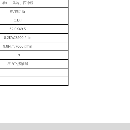
单缸、风冷、四冲程
电/脚启动
C.D.I
62.0X49.5
8.2KW/8500r/min
9.8N.m/7000 r/min
1.9
压力飞溅润滑