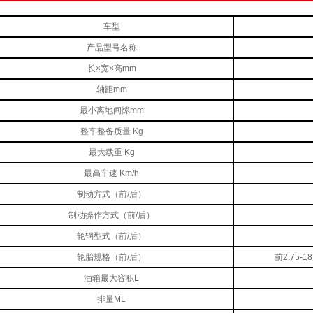
车型
产品型号名称
长×宽×高mm
轴距mm
最小离地间隙mm
整车整备质量 Kg
最大载重 Kg
最高车速 Km/h
制动方式（前/后）
制动操作方式（前/后）
轮辋型式（前/后）
轮胎规格（前/后）
前2.75-18
油箱最大容积L
排量ML