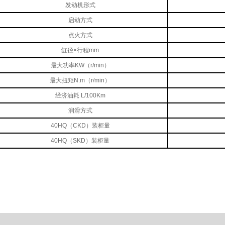
发动机形式
启动方式
点火方式
缸径×行程mm
最大功率KW（r/min）
最大扭矩N.m（r/min）
经济油耗 L/100Km
润滑方式
40HQ（CKD）装柜量
40HQ（SKD）装柜量