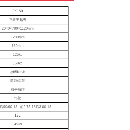
FK150
飞肯王越野
2040×780×1120mm
1280mm
160mm
125kg
150kg
≧85Km/h
前鼓/后鼓
前手后脚
铝轮
后90/90-18, 前2.75-18后3.00-18
12L
149ML