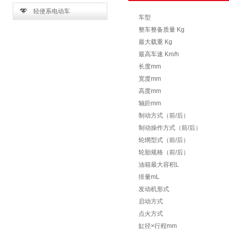
轻便系电动车
车型
整车整备质量 Kg
最大载重 Kg
最高车速 Km/h
长度mm
宽度mm
高度mm
轴距mm
制动方式（前/后）
制动操作方式（前/后）
轮辋型式（前/后）
轮胎规格（前/后）
油箱最大容积L
排量mL
发动机形式
启动方式
点火方式
缸径×行程mm