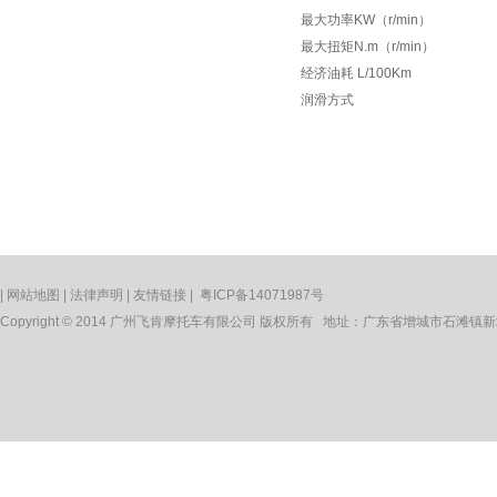
最大功率KW（r/min）
最大扭矩N.m（r/min）
经济油耗 L/100Km
润滑方式
|
网站地图
|
法律声明
|
友情链接
|
粤ICP备14071987号
Copyright © 2014 广州飞肯摩托车有限公司 版权所有 地址：广东省增城市石滩镇