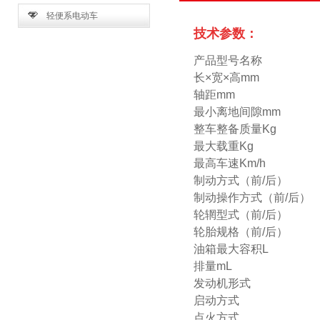
轻便系电动车
技术参数：
产品型号名称
长×宽×高
mm
轴距
mm
最小离地间隙
mm
整车整备质量Kg
最大载重Kg
最高车速Km/h
制动方式（前
/
后）
制动操作方式（前
/
后）
轮辋型式（前
/
后）
轮胎规格（前
/
后）
油箱最大容积
L
排量
mL
发动机形式
启动方式
点火方式