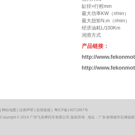
缸径×行程
mm
最大功率
KW
（
r/min
）
最大扭矩
N.m
（
r/min
）
经济油耗L/100Km
润滑方式
产品链接：
http://www.fekonmot
http://www.fekonmot
|
网站地图
|
法律声明
|
友情链接
|
粤ICP备14071987号
Copyright © 2014 广州飞肯摩托车有限公司 版权所有 地址：广东省增城市石滩镇