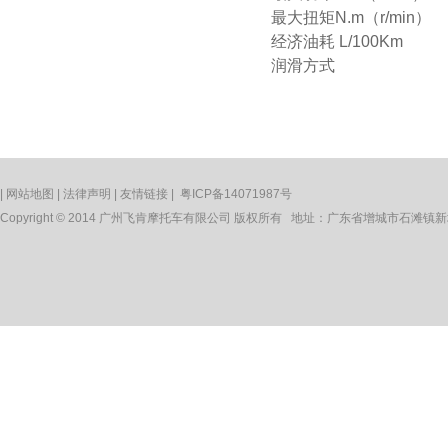
最大扭矩
N.m
（
r/min
）
经济油耗
L/100Km
润滑方式
|
网站地图
|
法律声明
|
友情链接
|
粤ICP备14071987号
Copyright © 2014 广州飞肯摩托车有限公司 版权所有 地址：广东省增城市石滩镇