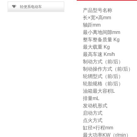
轻便系电动车
产品型号名称
长×宽×高
mm
轴距
mm
最小离地间隙
mm
整车整备质量
Kg
最大载重
Kg
最高车速
Km/h
制动方式（前
/
后）
制动操作方式（前
/
后）
轮辋型式（前
/
后）
轮胎规格（前
/
后）
油箱最大容积
L
排量
mL
发动机形式
启动方式
点火方式
缸径×行程
mm
最大功率
KW
（
r/min
）