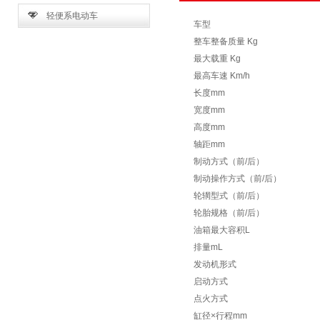
轻便系电动车
车型
整车整备质量 Kg
最大载重 Kg
最高车速 Km/h
长度mm
宽度mm
高度mm
轴距mm
制动方式（前/后）
制动操作方式（前/后）
轮辋型式（前/后）
轮胎规格（前/后）
油箱最大容积L
排量mL
发动机形式
启动方式
点火方式
缸径×行程mm