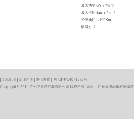
最大功率KW（r/min）
最大扭矩N.m（r/min）
经济油耗 L/100Km
润滑方式
|
网站地图
|
法律声明
|
友情链接
|
粤ICP备14071987号
Copyright © 2014 广州飞肯摩托车有限公司 版权所有 地址：广东省增城市石滩镇