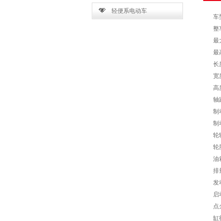
轻便系电动车
车
整
最
最
长
宽
高
轴
制
制
轮
轮
油
排
发
启
点
缸