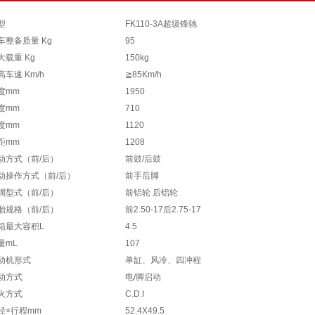
型
FK110-3A超级锋驰
车整备质量 Kg
95
大载重 Kg
150kg
高车速 Km/h
≧85Km/h
度mm
1950
度mm
710
度mm
1120
距mm
1208
动方式（前/后）
前鼓
/
后鼓
动操作方式（前/后）
前手后脚
辋型式（前/后）
前铝轮 后铝轮
胎规格（前/后）
前2.50-17后2.75-17
箱最大容积L
4.5
量mL
107
动机形式
单缸、风冷、四冲程
动方式
电/脚启动
火方式
C.D.I
径×行程mm
52.4X49.5