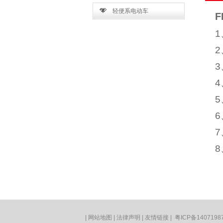
轻便系电动车
F
1
2
3
4
5
6
7
8
|
网站地图
|
法律声明
|
友情链接
|
粤ICP备1407198