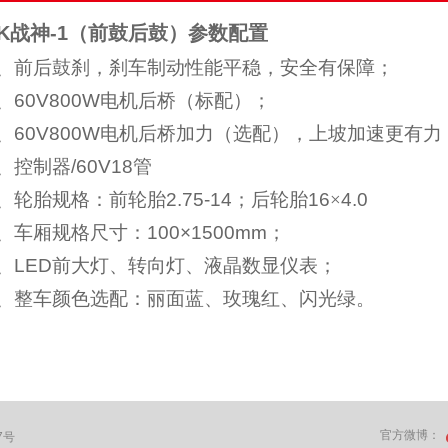
K
战神
-1
（前鼓后鼓）参数配置
、
前后鼓刹，刹车制动性能平稳，安全有保障；
、
60V800W
电机后桥（标配）；
、
60V800W
电机后桥加力（选配），上坡加速更有力
、
控制器
/60V18
管
、
轮胎规格：前轮胎
2.75-14
；后轮胎
16
×
4.0
、
车厢规格尺寸：
100×1500mm
；
、
LED
前大灯、转向灯、液晶数显仪表；
、
整车颜色选配：丽面蓝、玫瑰红、闪光绿。
官方微博：
7号