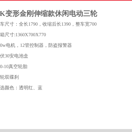
FK变形金刚伸缩款休闲电动三轮
车尺寸：全长1790，收缩后长1390，整车宽700
箱尺寸:1360X700X770
00w电机，12管控制器，防盗报警器
8伏30安电池盒
00-10真空轮胎
轮双碟刹
选颜色：透明红、蓝