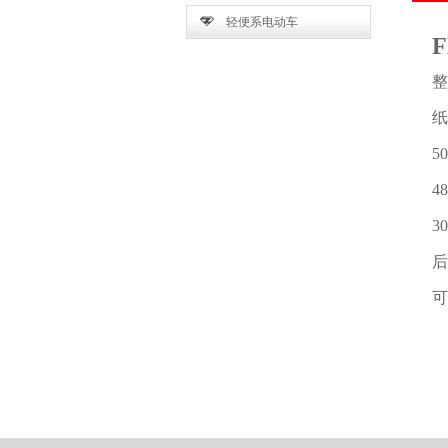
轻便系电动车
整
纸
5
4
3
后
可